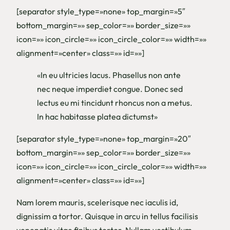
[separator style_type=»none» top_margin=»5″
bottom_margin=»» sep_color=»» border_size=»»
icon=»» icon_circle=»» icon_circle_color=»» width=»»
alignment=»center» class=»» id=»»]
«In eu ultricies lacus. Phasellus non ante
nec neque imperdiet congue. Donec sed
lectus eu mi tincidunt rhoncus non a metus.
In hac habitasse platea dictumst»
[separator style_type=»none» top_margin=»20″
bottom_margin=»» sep_color=»» border_size=»»
icon=»» icon_circle=»» icon_circle_color=»» width=»»
alignment=»center» class=»» id=»»]
Nam lorem mauris, scelerisque nec iaculis id,
dignissim a tortor. Quisque in arcu in tellus facilisis